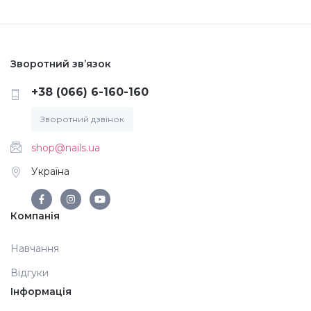
Меланж (цукровий ефект)
Зворотний зв’язок
Каміфубукі (конфетті)
+38 (066) 6-160-160
Слюда
Зворотний дзвінок
shop@nails.ua
Брокат
Україна
Інші прикраси
Компанія
Навчання
Фарби для розпису
Відгуки
Інформація
Фольга для лиття (ефект кракелюра)