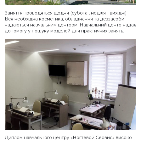
Дезінфекція та стерилізація
Трикутники (каміфубукі)
Заняття проводяться щодня
(субота
, неділя - вихідні).
Вся необхідна косметика, обладнання та деззасоби
надаються навчальним центром. Навчальний центр надає
Декор для нігтів
Наклейки гнучкі лінії
допомогу у пошуку моделей для практичних занять.
Наліпки гнучкі лінії
Навчання
Втирки
Бульонки
Блискітки (пісок для нігтів)
Блискітки для нігтів
Диплом навчального центру
«Ногтевой Сервис
» високо