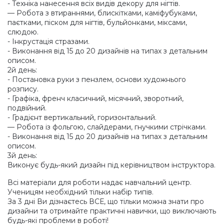
- Техніка нанесення всіх видів декору для нігтів.
— Робота з втираннями, блискітками, каміфубуками,
паєтками, піском для нігтів, бульйонками, міксами,
слюдою.
- Інкрустація стразами.
- Виконання від 15 до 20 дизайнів на типах з детальним
описом.
2й день:
- Постановка руки з пензлем, основи художнього
розпису.
- Графіка, френч класичний, місячний, зворотний,
подвійний.
- Градієнт вертикальний, горизонтальний.
— Робота із фольгою, слайдерами, гнучкими стрічками.
- Виконання від 15 до 20 дизайнів на типах з детальним
описом.
3й день:
Виконує будь-який дизайн під керівництвом інструктора.
Всі матеріали для роботи надає навчальний центр.
Ученицям необхідний тільки набір типів.
За 3 дні Ви дізнаєтесь ВСЕ, що тільки можна знати про
дизайни та отримайте практичні навички, що виключають
будь-які проблеми в роботі!