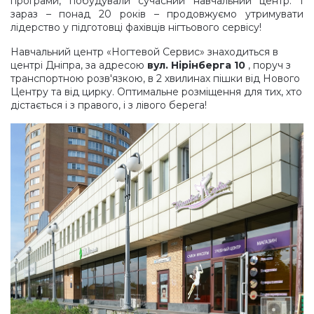
програми, побудували сучасний навчальний центр. І
зараз – понад 20 років – продовжуємо утримувати
Гель-фарба Art Gel
4D гель-пластилін для ліплення
Лосьйони та креми для рук і ніг
Насадки корундові
Лампи для манікюру
Аксесуари, пінцети
Мікс
лідерство у підготовці фахівців нігтьового сервісу!
Навчальний центр
«Ногтевой Сервис
» знаходиться в
Ремувери для педикюру
Насадки полірувальні
Пилки, бафи, полірувальники
Хна для біотату і брів
Мікс Осінь
центрі Дніпра, за адресою
вул. Нірінберга 10
, поруч з
транспортною розв'язкою, в 2 хвилинах пішки від Нового
Центру та від цирку. Оптимальне розміщення для тих, хто
дістається і з правого, і з лівого берега!
Скраби і пілінги
Насадки для педикюру, пододиски
Пензлики для нігтів
Трафарети для тату, біотату
Мікс Різдво
Сіль для рук і ніг
Аксесуари
Зірочки (каміфубукі)
Маски для рук і ніг
Інструменти
3D Ромб (луска дракона)
Засоби для обробки порізів
Лаки та лікувальні засоби
3D Трикутники
Гарячий манікюр, парафін
Вії, Хна
Сердечка (каміфубукі)