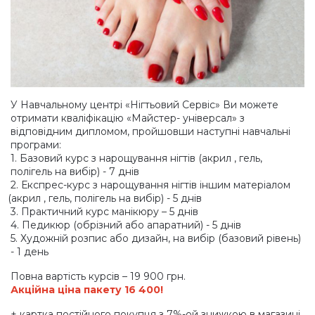
У Навчальному центрі
«Нігтьовий
Сервіс» Ви можете
отримати кваліфікацію
«Майстер-
універсал» з
відповідним дипломом, пройшовши наступні навчальні
програми:
1. Базовий курс з нарощування нігтів
(акрил
, гель,
полігель на вибір) - 7 днів
2. Експрес-курс з нарощування нігтів іншим матеріалом
(акрил
, гель, полігель на вибір) - 5 днів
3. Практичний курс манікюру – 5 днів
4. Педикюр
(обрізний
або апаратний) - 5 днів
5. Художній розпис або дизайн, на вибір
(базовий
рівень)
- 1 день
Повна вартість курсів – 19 900 грн.
Акційна ціна пакету 16 400!
+ картка постійного покупця з 7%-ой знижкою в магазині