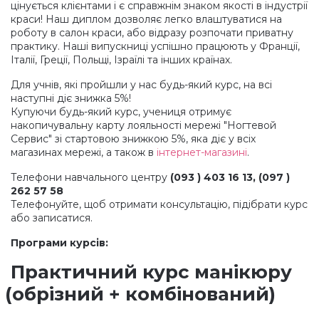
цінується клієнтами і є справжнім знаком якості в індустрії
краси! Наш диплом дозволяє легко влаштуватися на
Меланж (цукровий ефект)
роботу в салон краси, або відразу розпочати приватну
практику. Наші випускниці успішно працюють у Франції,
Італії, Греції, Польщі, Ізраїлі та інших країнах.
Каміфубукі (конфетті)
Для учнів, які пройшли у нас будь-який курс, на всі
наступні діє знижка 5%!
Купуючи будь-який курс, учениця отримує
Слюда
накопичувальну карту лояльності мережі "Ногтевой
Сервис" зі стартовою знижкою 5%, яка діє у всіх
магазинах мережі, а також в
інтернет-магазині
.
Брокат
Телефони навчального центру
(093
) 403 16 13,
(097
)
262 57 58
Телефонуйте, щоб отримати консультацію, підібрати курс
Інші прикраси
або записатися.
Програми курсів:
Фарби для розпису
Практичний курс манікюру
(обрізний
+ комбінований)
Фольга для лиття (ефект кракелюра)