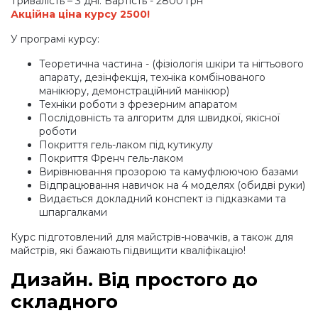
Тривалість – 3 дні. Вартість - 2800 грн
Акційна ціна курсу 2500!
У програмі курсу:
Теоретична частина -
(фізіологія
шкіри та нігтьового
апарату, дезінфекція, техніка комбінованого
манікюру, демонстраційний манікюр)
Техніки роботи з фрезерним апаратом
Послідовність та алгоритм для швидкої, якісної
роботи
Покриття гель-лаком під кутикулу
Покриття Френч гель-лаком
Вирівнювання прозорою та камуфлюючою базами
Відпрацювання навичок на 4 моделях
(обидві
руки)
Видається докладний конспект із підказками та
шпаргалками
Курс підготовлений для майстрів-новачків, а також для
майстрів, які бажають підвищити кваліфікацію!
Дизайн. Від простого до
складного