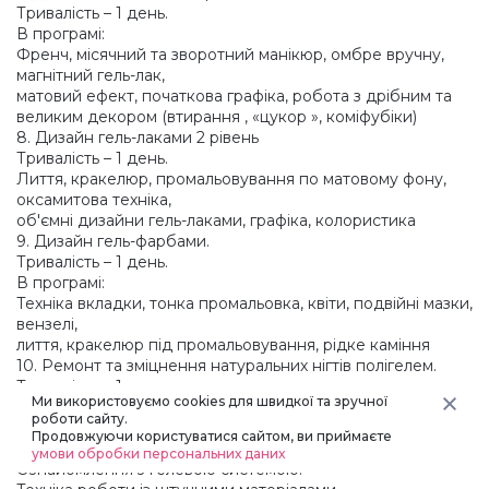
Тривалість – 1 день.
В програмі:
Френч, місячний та зворотний манікюр, омбре вручну,
магнітний гель-лак,
матовий ефект, початкова графіка, робота з дрібним та
великим декором
(втирання
,
«цукор
», коміфубіки)
8. Дизайн гель-лаками 2 рівень
Тривалість – 1 день.
Лиття, кракелюр, промальовування по матовому фону,
оксамитова техніка,
об'ємні дизайни гель-лаками, графіка, колористика
9. Дизайн гель-фарбами.
Тривалість – 1 день.
В програмі:
Техніка вкладки, тонка промальовка, квіти, подвійні мазки,
вензелі,
лиття, кракелюр під промальовування, рідке каміння
10. Ремонт та зміцнення натуральних нігтів полігелем.
Тривалість – 1 день.
Ми використовуємо cookies для швидкої та зручної
11. Зміцнення натуральних нігтів гелем.
роботи сайту.
Тривалість – 2 дні. Вартість - 900 грн
Продовжуючи користуватися сайтом, ви приймаєте
В програмі:
умови обробки персональних даних
Ознайомлення з гелевою системою.