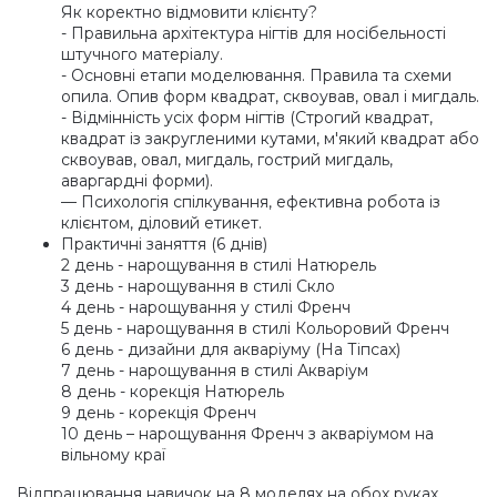
Як коректно відмовити клієнту?
- Правильна архітектура нігтів для носібельності
штучного матеріалу.
- Основні етапи моделювання. Правила та схеми
опила. Опив форм квадрат, сквоував, овал і мигдаль.
- Відмінність усіх форм нігтів
(Строгий
квадрат,
квадрат із закругленими кутами, м'який квадрат або
сквоував, овал, мигдаль, гострий мигдаль,
аваргардні форми).
— Психологія спілкування, ефективна робота із
клієнтом, діловий етикет.
Практичні заняття
(6
днів)
2 день - нарощування в стилі Натюрель
3 день - нарощування в стилі Скло
4 день - нарощування у стилі Френч
5 день - нарощування в стилі Кольоровий Френч
6 день - дизайни для акваріуму
(На
Тіпсах)
7 день - нарощування в стилі Акваріум
8 день - корекція Натюрель
9 день - корекція Френч
10 день – нарощування Френч з акваріумом на
вільному краї
Відпрацювання навичок на 8 моделях на обох руках.