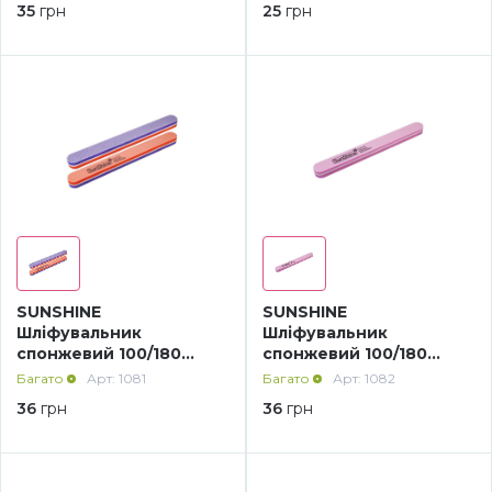
35
грн
25
грн
Аксесуари
SUNSHINE
SUNSHINE
Шліфувальник
Шліфувальник
спонжевий 100/180
спонжевий 100/180
помаранчевий /
рожевий
Багато
Арт: 1081
Багато
Арт: 1082
фіолетовий
36
грн
36
грн