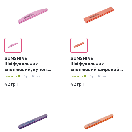
SUNSHINE
SUNSHINE
Шліфувальник
Шліфувальник
спонжевий, купол,
спонжевий широкий
рожевий 100/180
100/180 помаранчевий
Багато
Арт: 1083
Багато
Арт: 1084
42
грн
42
грн