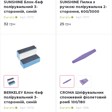
SUNSHINE Блок-баф
SUNSHINE Пилка з
полірувальний 3-
ручкою полірувальна 2-
Меланж (цукровий ефект)
сторонній, синій
стороння, 600/3000
Багато
Арт: 1073
Багато
Арт: 1071
32
грн
25
грн
Каміфубукі (конфетті)
Слюда
Брокат
Інші прикраси
Фарби для розпису
BERKELEY Блок-баф
CROMA Шліфувальник
полірувальний 3-
спонжевий фіолетовий
сторонній, синій
ромб 100/180
Фольга для лиття (ефект кракелюра)
Багато
Арт: 1076
Багато
Арт: 1198