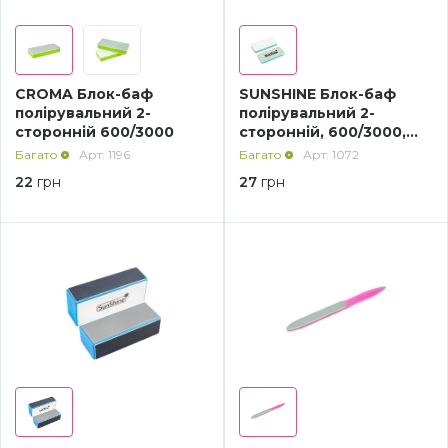
Дезінфекція та стерилізація
Трикутники (каміфубукі)
CROMA Блок-баф
SUNSHINE Блок-баф
Декор для нігтів
Наклейки гнучкі лінії
полірувальний 2-
полірувальний 2-
сторонній 600/3000
сторонній, 600/3000,
зелений
Багато
Арт: 1196
Багато
Арт: 1072
Наліпки гнучкі лінії
Навчання
22
грн
27
грн
Втирки
Бульонки
Блискітки (пісок для нігтів)
Блискітки для нігтів