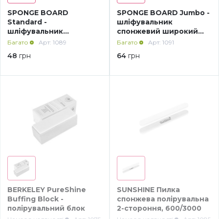
SPONGE BOARD
SPONGE BOARD Jumbo -
Standard -
шліфувальник
шліфувальник
спонжевий широкий
спонжевий синій
помаранчевий 180/180
Багато
Арт: 1089
Багато
Арт: 1091
240/240
48
грн
64
грн
BERKELEY PureShine
SUNSHINE Пилка
Buffing Block -
спонжева полірувальна
полірувальний блок
2-стороння, 600/3000