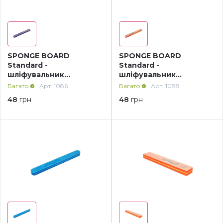
SPONGE BOARD
SPONGE BOARD
Standard -
Standard -
шліфувальник
шліфувальник
спонжевий фіолетовий
спонжевий
Багато
Арт: 1086
Багато
Арт: 1088
100/100
помаранчевий 180/180
48
грн
48
грн