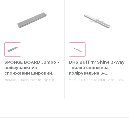
SPONGE BOARD Jumbo -
DHS Buff 'n' Shine 3-Way
шліфувальник
- пилка спонжева
спонжевий широкий
полірувальна 3-
синій 240/240
стороння
Немає в наявності
Арт: 1092
Немає в наявності
Арт: 1093