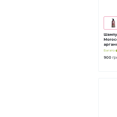
Шампу
Morocc
арган
Багато
900
гр