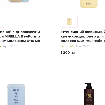
сивний вiдновлюючий
Інтенсивний живильни
он MIRELLA BeeForm з
крем-кондиціонер для
ним молочком 6*10 мл
волосся KAARAL Reale 
мл
Арт: 3800
Багато
Арт: 3562
н
1 200
грн