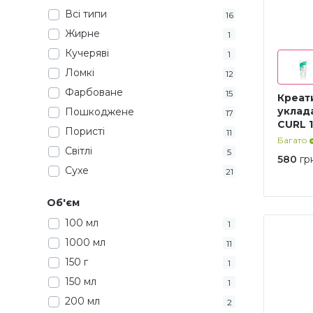
Зволоження
32
Всі типи
16
Жирне
1
Кучеряві
1
Ломкі
12
Фарбоване
15
Креат
уклад
Пошкоджене
17
CURL 
Пористі
11
Багато
Світлі
5
580
гр
Сухе
21
Об'єм
100 мл
1
1000 мл
11
150 г
1
150 мл
1
200 мл
2