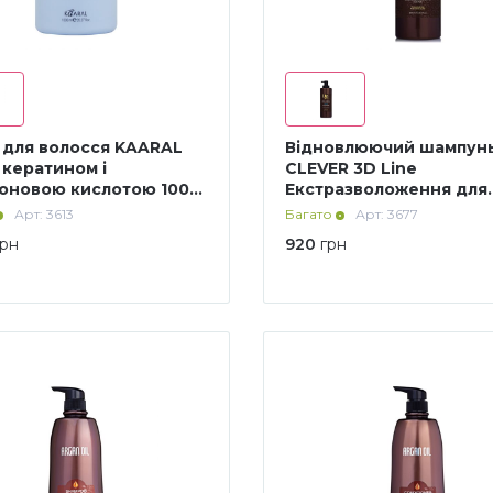
 для волосся KAARAL
Відновлюючий шампун
 з кератином і
CLEVER 3D Line
роновою кислотою 1000
Екстразволоження для
сухого пошкодженого
Арт: 3613
Багато
Арт: 3677
волосся 1000 мл
грн
920
грн