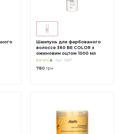
аного
Шампунь для фарбованого
волосся 360 BE COLOR з
ожиновим оцтом 1000 мл
Багато
Арт: 3657
780
грн