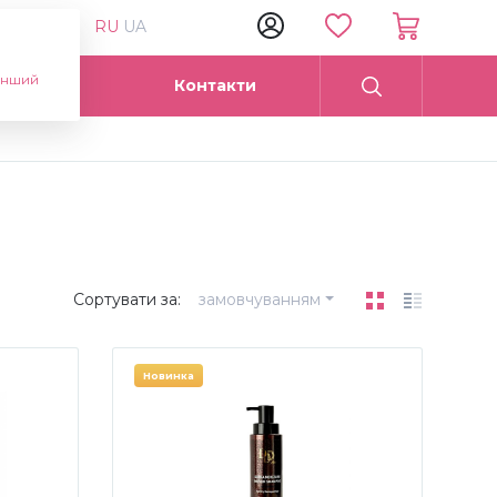
RU
UA
інший
Опт
Контакти
Сортувати за:
замовчуванням
Новинка