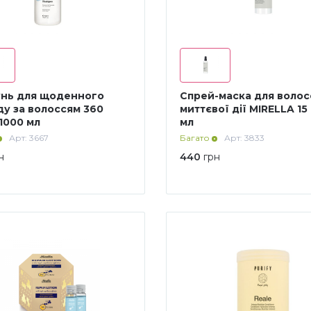
нь для щоденного
Спрей-маска для волос
ду за волоссям 360
миттєвої дії MIRELLA 15 в 1 200
1000 мл
мл
Арт: 3667
Багато
Арт: 3833
н
440
грн