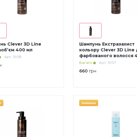
ь Clever 3D Line
Шампунь Екстразахист
аоб’єм 400 мл
кольору Clever 3D Line
фарбованого волосся 
Арт: 3938
Багато
Арт: 3937
н
660
грн
а
Новинка