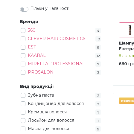
Тільки у наявності
Бренди
360
4
CLEVER HAIR COSMETICS
10
Шампун
EST
9
Екстр
KAARAL
Багато
12
MIRELLA PROFESSIONAL
660
гр
7
PROSALON
3
Вид продукції
Зубна паста
2
Новинк
Кондиціонер для волосся
7
Крем для волосся
1
Лосьйон для волосся
1
Маска для волосся
9