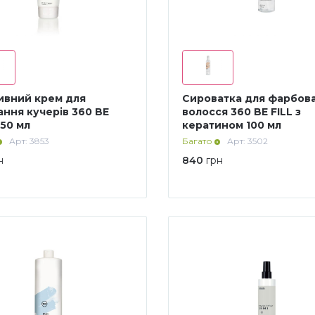
ивний крем для
Сироватка для фарбов
ання кучерів 360 BE
волосся 360 BE FILL з
150 мл
кератином 100 мл
Арт: 3853
Багато
Арт: 3502
н
840
грн