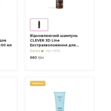
Відновлюючий шампунь
 для
CLEVER 3D Line
400 мл
Екстразволоження для
сухого пошкодженого
Багато
Арт: 3936
волосся 400 мл
660
грн
Новинка