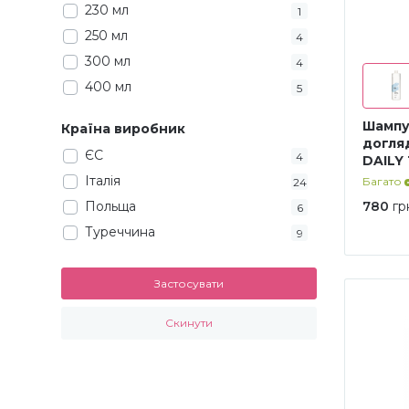
230 мл
1
250 мл
4
300 мл
4
400 мл
5
500 мл
3
Шампу
Країна виробник
6*10 мл
1
догля
ЄС
4
DAILY 
600 мл
5
Італія
Багато
24
750 мл
2
Польща
780
гр
6
90 мл
3
Туреччина
9
Застосувати
Скинути