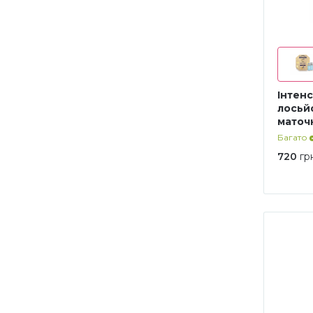
Iнтен
лосьй
маточ
Багато
720
гр