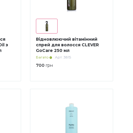
ся
Відновлюючий вітамінний
il з
спрей для волосся CLEVER
л
GoCare 250 мл
Багато
Арт: 3815
700
грн