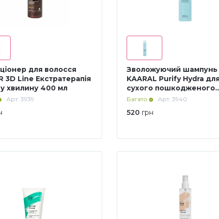
ціонер для волосся
Зволожуючий шампунь
 3D Line Екстратерапія
KAARAL Purify Hydra дл
ну хвилину 400 мл
сухого пошкодженого
волосся 300 мл
Арт: 3939
Багато
Арт: 3940
н
520
грн