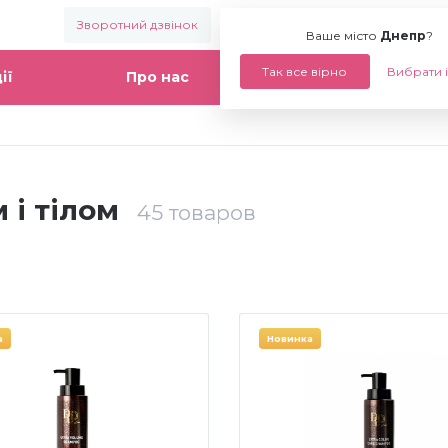
Зворотний дзвінок
Ваше місто:
Днепр
Ваше місто
Днепр
?
Так все вірно
Вибрати 
ії
Про нас
Статті
 і тілом
45
товаров
а
Новинка