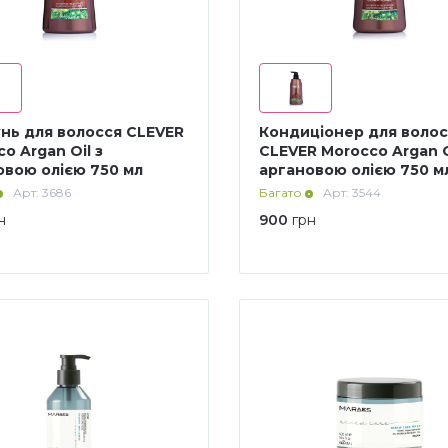
нь для волосся CLEVER
Кондиціонер для волос
o Argan Oil з
CLEVER Morocco Argan O
овою олією 750 мл
аргановою олією 750 м
Арт: 3686
Багато
Арт: 3544
н
900
грн