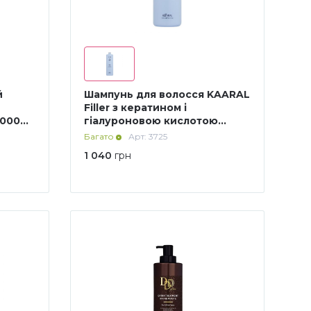
й
Шампунь для волосся KAARAL
Filler з кератином і
1000
гіалуроновою кислотою
1000мл
Багато
Арт: 3725
1 040
грн