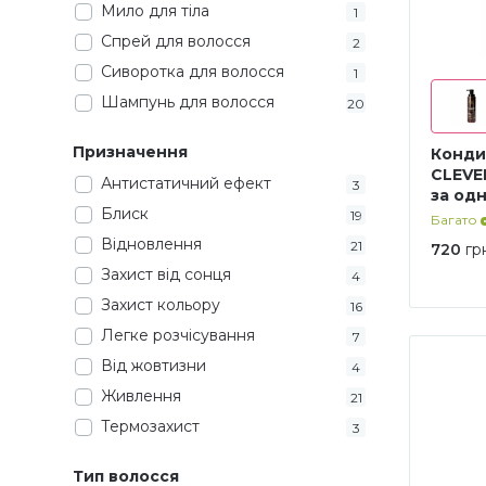
Мило для тіла
1
Спрей для волосся
2
Сиворотка для волосся
1
Шампунь для волосся
20
Призначення
Конди
CLEVER
Антистатичний ефект
3
за од
Блиск
19
Багато
Відновлення
21
720
гр
Захист від сонця
4
Захист кольору
16
Легке розчісування
7
Від жовтизни
4
Живлення
21
Термозахист
3
Тонування
4
Тип волосся