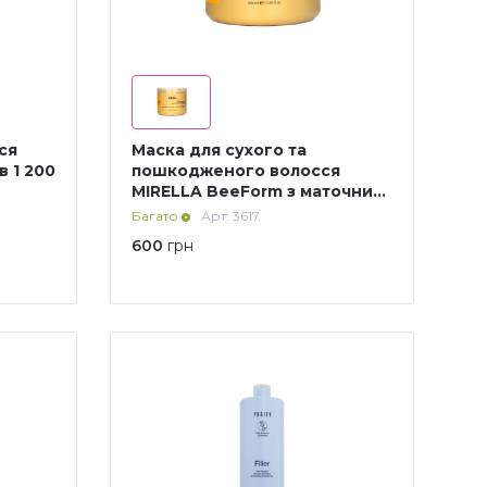
ся
Маска для сухого та
пошкодженого волосся
MIRELLA BeeForm з маточним
молочком 500 мл
Багато
Арт: 3617
600
грн