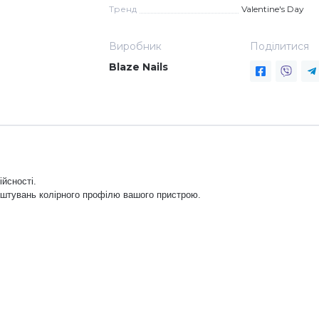
Тренд
Valentine's Day
Виробник
Поділитися
Blaze Nails
ійсності.
аштувань колірного профілю вашого пристрою.