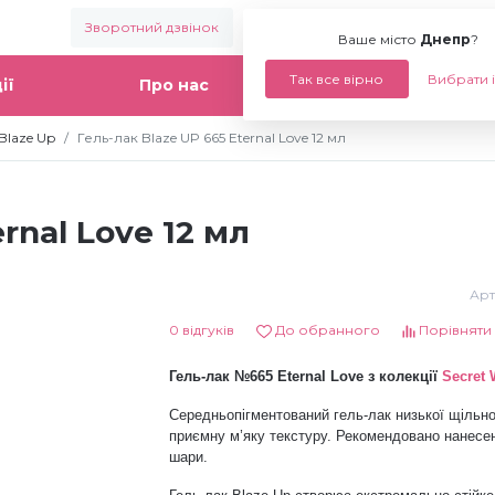
Зворотний дзвінок
Ваше місто:
Днепр
Ваше місто
Днепр
?
Так все вірно
Вибрати 
ії
Про нас
Статті
Blaze Up
Гель-лак Blaze UP 665 Eternal Love 12 мл
rnal Love 12 мл
Арт
0 відгуків
До обранного
Порівняти
Гель-лак №665 Eternal Love з колекції
Secret 
Середньопігментований гель-лак низької щільно
приємну м’яку текстуру. Рекомендовано нанесен
шари.