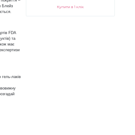
 покриття –
я Блейз
Купити в 1 клік
ється.
артів FDA
уктів) та
акож має
 експертизи
 гель-лаків
дивовижну
розгадай