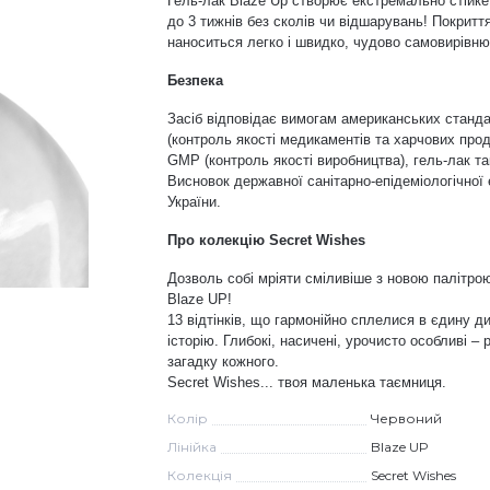
Гель-лак Blaze Up створює екстремально стійке
до 3 тижнів без сколів чи відшарувань! Покритт
наноситься легко і швидко, чудово самовирівню
Безпека
Засіб відповідає вимогам американських станд
(контроль якості медикаментів та харчових прод
GMP (контроль якості виробництва), гель-лак т
Висновок державної санітарно-епідеміологічної
України.
Про колекцію Secret Wishes
Дозволь собі мріяти сміливіше з новою палітрою
Blaze UP
!
13 відтінків, що гармонійно сплелися в єдину 
історію.
Глибокі, насичені, урочисто особливі
–
загадку кожного
.
Secret Wishes... тво
я
маленьк
а
таємниц
я.
Колір
Червоний
Лінійка
Blaze UP
Колекція
Secret Wishes