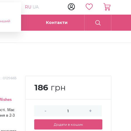
RU
UA
інший
Опт
Контакти
.:
0129665
186
грн
Wishes
сті. Має
-
+
ня в 2
-
3
Додати в кошик