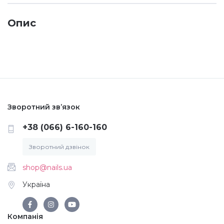
Меланж (цукровий ефект)
Опис
Каміфубукі (конфетті)
Слюда
Зворотний зв’язок
Брокат
+38 (066) 6-160-160
Зворотний дзвінок
Інші прикраси
shop@nails.ua
Фарби для розпису
Україна
Фольга для лиття (ефект кракелюра)
Компанія