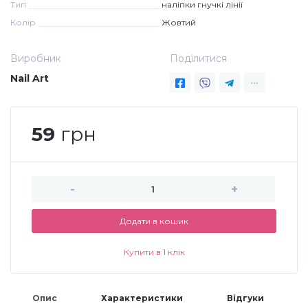
Тип
наліпки гнучкі лінії
Дезінфекція та стерилізація
Трикутники (каміфубукі)
Колір
Жовтий
Виробник
Поділитися
Декор для нігтів
Наклейки гнучкі лінії
Nail Art
Наліпки гнучкі лінії
Навчання
59
грн
Втирки
-
+
Бульонки
Додати в кошик
Блискітки (пісок для нігтів)
Купити в 1 клік
Блискітки для нігтів
Опис
Характеристики
Відгуки