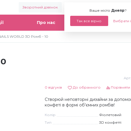
Зворотний дзвінок
Ваше місто:
Днепр
Ваше місто
Днепр
?
Так все вірно
Вибрати 
ії
Про нас
Статті
NAILS WORLD 3D Ромб - 10
10
Арт
0 відгуків
До обранного
Порівняти
Створюй неповторні дизайни за допом
конфеті в формі об'ємних ромбів!
Колір
Фіолетовий
Тип
3D конфетті