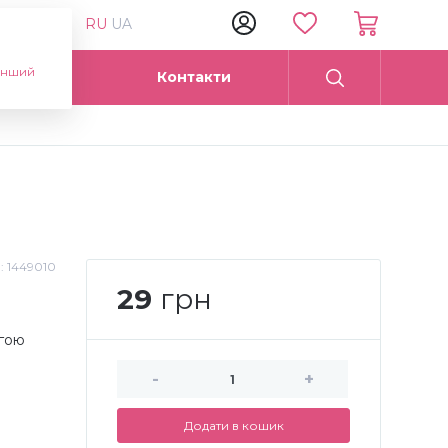
RU
UA
інший
Опт
Контакти
.:
1449010
29
грн
огою
-
+
Додати в кошик